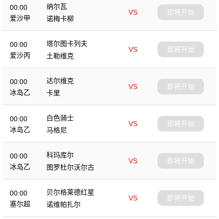
纳尔瓦
00:00
VS
即将开始
爱沙甲
诺梅卡柳
塔尔图卡列夫
00:00
VS
即将开始
爱沙丙
土勒维克
达尔维克
00:00
VS
即将开始
冰岛乙
卡里
白色骑士
00:00
VS
即将开始
冰岛乙
马格尼
科玛库尔
00:00
VS
即将开始
冰岛乙
图罗杜尔沃尔古
贝尔格莱德红星
00:00
VS
即将开始
塞尔超
诺维帕扎尔