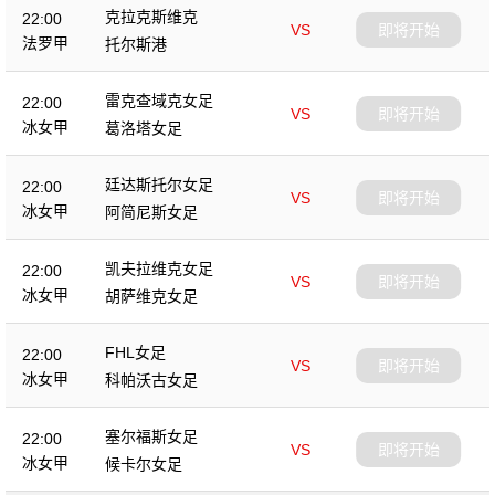
克拉克斯维克
22:00
VS
即将开始
法罗甲
托尔斯港
雷克查域克女足
22:00
VS
即将开始
冰女甲
葛洛塔女足
廷达斯托尔女足
22:00
VS
即将开始
冰女甲
阿简尼斯女足
凯夫拉维克女足
22:00
VS
即将开始
冰女甲
胡萨维克女足
FHL女足
22:00
VS
即将开始
冰女甲
科帕沃古女足
塞尔福斯女足
22:00
VS
即将开始
冰女甲
候卡尔女足