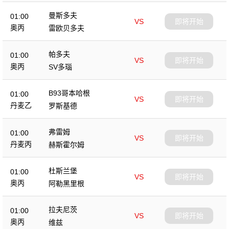
曼斯多夫
01:00
VS
即将开始
奥丙
雷欧贝多夫
帕多夫
01:00
VS
即将开始
奥丙
SV多瑙
B93哥本哈根
01:00
VS
即将开始
丹麦乙
罗斯基德
弗雷姆
01:00
VS
即将开始
丹麦丙
赫斯霍尔姆
杜斯兰堡
01:00
VS
即将开始
奥丙
阿勒黑里根
拉夫尼茨
01:00
VS
即将开始
奥丙
维兹