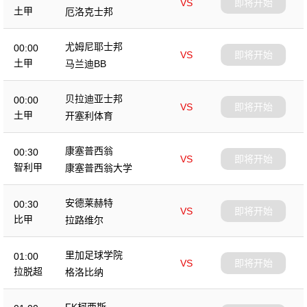
VS
即将开始
土甲
厄洛克士邦
尤姆尼耶士邦
00:00
VS
即将开始
土甲
马兰迪BB
贝拉迪亚士邦
00:00
VS
即将开始
土甲
开塞利体育
康塞普西翁
00:30
VS
即将开始
智利甲
康塞普西翁大学
安德莱赫特
00:30
VS
即将开始
比甲
拉路维尔
里加足球学院
01:00
VS
即将开始
拉脱超
格洛比纳