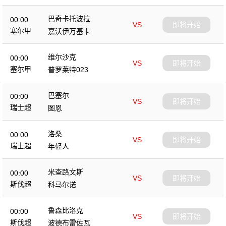
巴奇卡托波拉
00:00
VS
即将开始
塞尔甲
嘉沃伊万基卡
维尔沙克
00:00
VS
即将开始
塞尔甲
普罗莱特023
巴塞尔
00:00
VS
即将开始
瑞士超
图恩
洛桑
00:00
VS
即将开始
瑞士超
年轻人
米查路文斯
00:00
VS
即将开始
斯伐超
科马尔诺
鲁森比洛克
00:00
VS
即将开始
斯伐超
波德布雷佐瓦