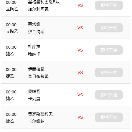
黑格曼利图恩B队
00:00
VS
即将开始
立陶乙
加尔利阿瓦
莱塔维
00:00
VS
即将开始
立陶乙
伊兰纳斯
杜库拉
00:00
VS
即将开始
捷乙
哈纳卡
伊赫拉瓦
00:00
VS
即将开始
捷乙
普日布拉姆
奥帕瓦
00:00
VS
即将开始
捷乙
卡列度
普罗斯捷约夫
00:00
VS
即将开始
捷乙
卡尔维纳