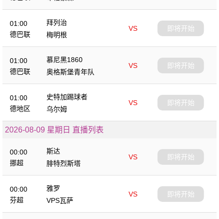
拜列治
01:00
VS
即将开始
德巴联
梅明根
慕尼黑1860
01:00
VS
即将开始
德巴联
奥格斯堡青年队
史特加踢球者
01:00
VS
即将开始
德地区
乌尔姆
2026-08-09 星期日 直播列表
斯达
00:00
VS
即将开始
挪超
腓特烈斯塔
雅罗
00:00
VS
即将开始
芬超
VPS瓦萨