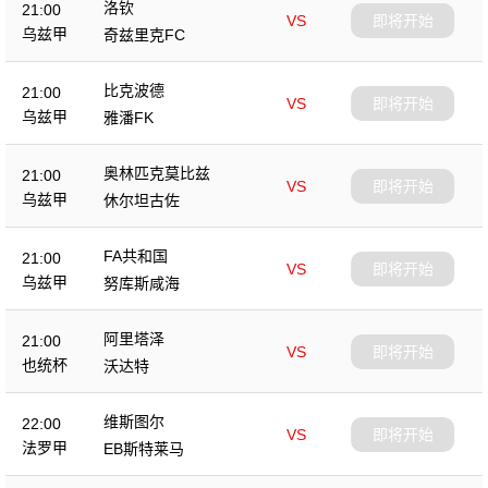
洛钦
21:00
VS
即将开始
乌兹甲
奇兹里克FC
比克波德
21:00
VS
即将开始
乌兹甲
雅潘FK
奥林匹克莫比兹
21:00
VS
即将开始
乌兹甲
休尔坦古佐
FA共和国
21:00
VS
即将开始
乌兹甲
努库斯咸海
阿里塔泽
21:00
VS
即将开始
也统杯
沃达特
维斯图尔
22:00
VS
即将开始
法罗甲
EB斯特莱马