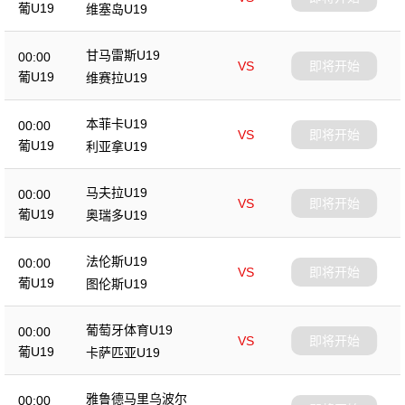
葡U19
维塞岛U19
甘马雷斯U19
00:00
VS
即将开始
葡U19
维赛拉U19
本菲卡U19
00:00
VS
即将开始
葡U19
利亚拿U19
马夫拉U19
00:00
VS
即将开始
葡U19
奥瑞多U19
法伦斯U19
00:00
VS
即将开始
葡U19
图伦斯U19
葡萄牙体育U19
00:00
VS
即将开始
葡U19
卡萨匹亚U19
雅鲁德马里乌波尔
00:00