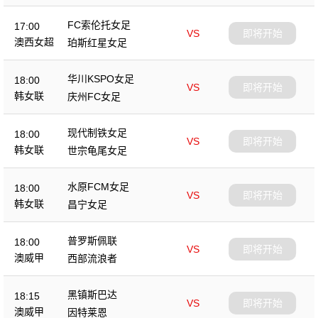
FC索伦托女足
17:00
VS
即将开始
澳西女超
珀斯红星女足
华川KSPO女足
18:00
VS
即将开始
韩女联
庆州FC女足
现代制铁女足
18:00
VS
即将开始
韩女联
世宗龟尾女足
水原FCM女足
18:00
VS
即将开始
韩女联
昌宁女足
普罗斯佩联
18:00
VS
即将开始
澳威甲
西部流浪者
黑镇斯巴达
18:15
VS
即将开始
澳威甲
因特莱恩