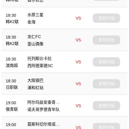
首尔衣恋
水原三星
18:30
VS
即将开始
韩K2联
金海
龙仁FC
18:30
VS
即将开始
韩K2联
釜山偶像
托列斯比卡拉
18:30
VS
即将开始
澳南超
西阿德莱德SC
大阪钢巴
18:30
VS
即将开始
日职联
浦和红钻
阿尔玛兹安泰青年
19:00
VS
即将开始
队
俄青联
诺夫哥罗德青年队
莫斯科切尔塔诺沃
19:00
VS
即将开始