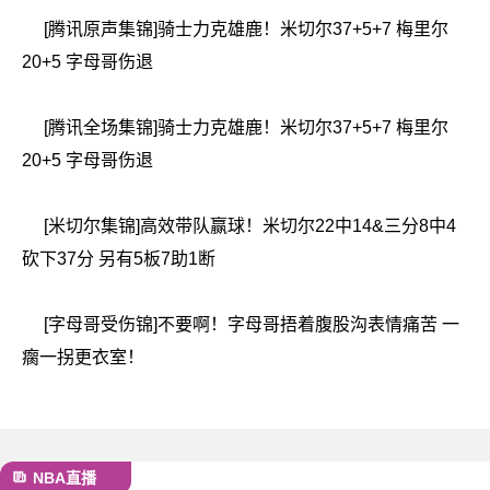
[腾讯原声集锦]骑士力克雄鹿！米切尔37+5+7 梅里尔
20+5 字母哥伤退
[腾讯全场集锦]骑士力克雄鹿！米切尔37+5+7 梅里尔
20+5 字母哥伤退
[米切尔集锦]高效带队赢球！米切尔22中14&三分8中4
砍下37分 另有5板7助1断
[字母哥受伤锦]不要啊！字母哥捂着腹股沟表情痛苦 一
瘸一拐更衣室！
NBA直播