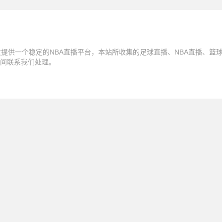
友提供一个稳定的NBA直播平台，本站所收集的足球直播、NBA直播、篮
间联系我们处理。