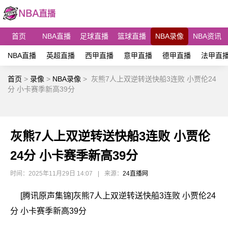
首页
NBA直播
足球直播
篮球直播
NBA录像
NBA资讯
NBA直播
英超直播
西甲直播
意甲直播
德甲直播
法甲直
首页
>
录像
>
NBA录像
>
灰熊7人上双逆转送快船3连败 小贾伦24
分 小卡赛季新高39分
灰熊7人上双逆转送快船3连败 小贾伦
24分 小卡赛季新高39分
时间：2025年11月29日 14:07
|
来源：
24直播网
[腾讯原声集锦]灰熊7人上双逆转送快船3连败 小贾伦24
分 小卡赛季新高39分