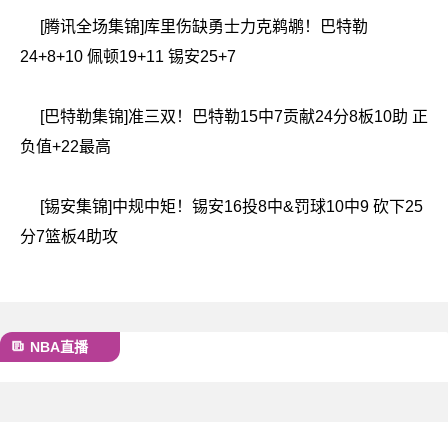
[腾讯全场集锦]库里伤缺勇士力克鹈鹕！巴特勒
24+8+10 佩顿19+11 锡安25+7
[巴特勒集锦]准三双！巴特勒15中7贡献24分8板10助 正
负值+22最高
[锡安集锦]中规中矩！锡安16投8中&罚球10中9 砍下25
分7篮板4助攻
NBA直播