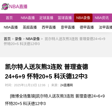
首页
NBA直播
足球直播
篮球直播
NBA录像
NBA资讯
NBA直播
英超直播
西甲直播
意甲直播
德甲直播
法甲直
首页
>
录像
>
NBA录像
>
凯尔特人送灰熊3连败 普理查德24+6+9
怀特20+5 科沃德12中3
凯尔特人送灰熊3连败 普理查德
24+6+9 怀特20+5 科沃德12中3
时间：2025年11月13日 12:06
|
来源：
24直播网
[微博全场集锦]凯尔特人送灰熊3连败 普理查德24+6+9
怀特20+5 科沃德12中3