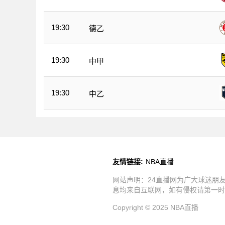
19:30
德乙
19:30
中甲
19:30
中乙
友情链接:
NBA直播
网站声明：24直播网为广大球迷朋
息均来自互联网，如有侵权请第一时
Copyright © 2025 NBA直播