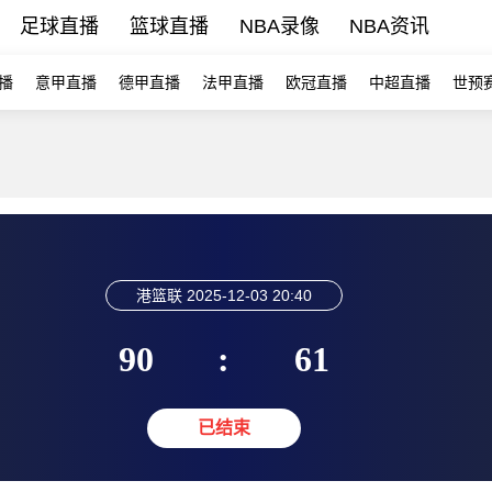
足球直播
篮球直播
NBA录像
NBA资讯
播
意甲直播
德甲直播
法甲直播
欧冠直播
中超直播
世预
港篮联
2025-12-03 20:40
90
:
61
已结束