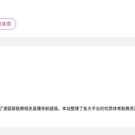
讯体育
汇聚了港篮联联赛相关直播导航链接。本站整理了各大平台的优质体育联赛