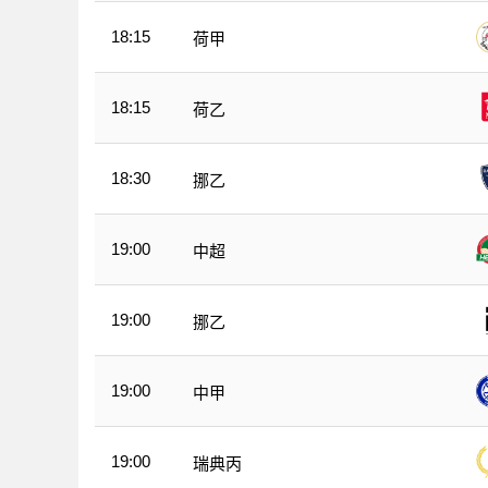
18:15
荷甲
18:15
荷乙
18:30
挪乙
19:00
中超
19:00
挪乙
19:00
中甲
19:00
瑞典丙