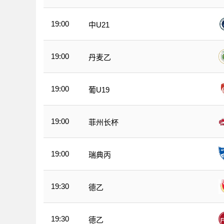
19:00
中U21
19:00
丹麦乙
19:00
葡U19
19:00
菲州长杯
19:00
瑞典丙
19:30
德乙
19:30
德乙