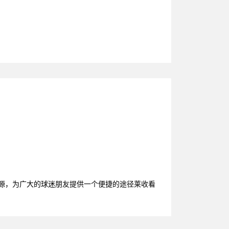
资源，为广大的球迷朋友提供一个便捷的途径莱收看