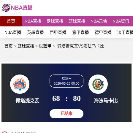
首页
NBA直播
足球直播
篮球直播
NBA录像
NBA资讯
NBA直播
英超直播
西甲直播
意甲直播
德甲直播
法甲直
首页
>
篮球直播
>
以篮甲
>
佩塔提克瓦VS海法马卡比
以篮甲
2026-05-25 00:00
68
:
80
佩塔提克瓦
海法马