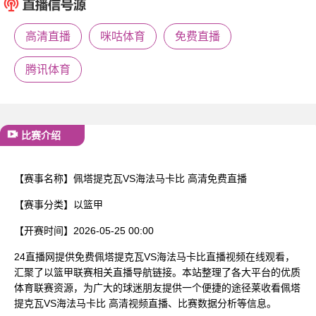
已结束
高清直播
咪咕体育
免费直播
腾讯体育
比赛介绍
【赛事名称】
佩塔提克瓦VS海法马卡比 高清免费直播
【赛事分类】
以篮甲
【开赛时间】
2026-05-25 00:00
24直播网提供免费佩塔提克瓦VS海法马卡比直播视频在线观看，
汇聚了以篮甲联赛相关直播导航链接。本站整理了各大平台的优质
体育联赛资源，为广大的球迷朋友提供一个便捷的途径莱收看佩塔
提克瓦VS海法马卡比 高清视频直播、比赛数据分析等信息。