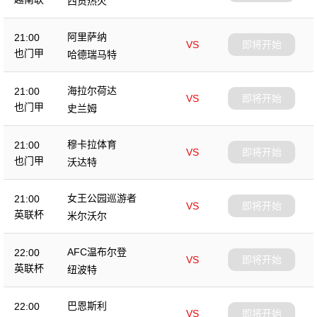
西贡热火
阿里萨纳
21:00
VS
即将开始
也门甲
哈德瑞马特
海拉尔荷达
21:00
VS
即将开始
也门甲
史兰姆
穆卡拉体育
21:00
VS
即将开始
也门甲
沃达特
女王公园巡游者
21:00
VS
即将开始
英联杯
米尔沃尔
AFC温布尔登
22:00
VS
即将开始
英联杯
纽波特
巴恩斯利
22:00
VS
即将开始