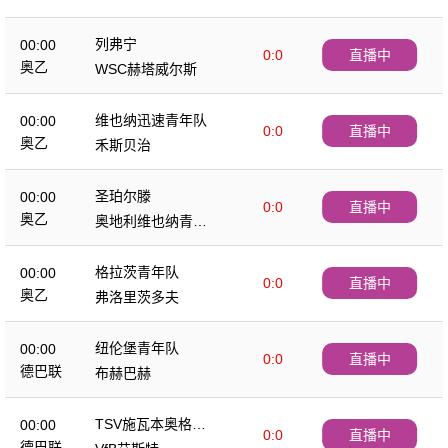
列弗宁
00:00
0:0
直播中
奥乙
WSC赫塔威尔斯
维也纳迅速青年队
00:00
0:0
直播中
奥乙
禾斯贝治
圣珀尔滕
00:00
0:0
直播中
奥乙
奥地利维也纳青年
队
格拉茨青年队
00:00
0:0
直播中
奥乙
弗洛里茨多夫
纽伦堡青年队
00:00
0:0
直播中
德巴联
布赫巴赫
TSV施瓦本奥格斯
00:00
0:0
直播中
堡
德巴联