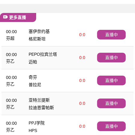
更多直播
塞伊奈约基
00:00
0:0
直播中
芬超
格尼斯坦
PEPO拉宾兰塔
00:00
0:0
直播中
芬乙
迈帕
奇芬
00:00
0:0
直播中
芬乙
普拉尼
亚特兰提斯
00:00
0:0
直播中
芬乙
拉迪恩雷帕斯
PPJ学院
00:00
0:0
直播中
芬乙
HPS