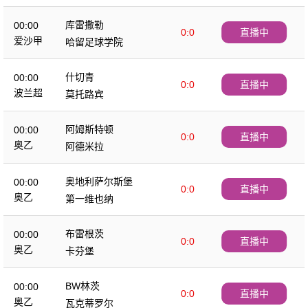
库雷撒勒
00:00
0:0
直播中
爱沙甲
哈留足球学院
什切青
00:00
0:0
直播中
波兰超
莫托路宾
阿姆斯特顿
00:00
0:0
直播中
奥乙
阿德米拉
奥地利萨尔斯堡
00:00
0:0
直播中
奥乙
第一维也纳
布雷根茨
00:00
0:0
直播中
奥乙
卡芬堡
BW林茨
00:00
0:0
直播中
奥乙
瓦克蒂罗尔